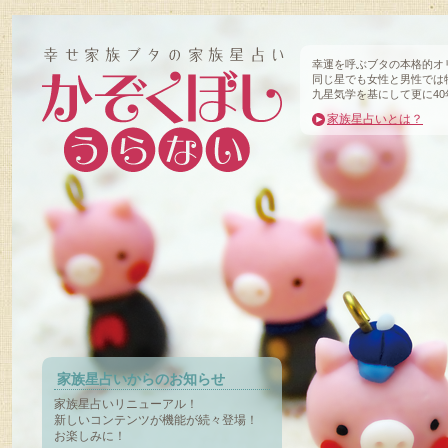
幸運を呼ぶブタの本格的オ
同じ星でも女性と男性では
九星気学を基にして更に4
家族星占いとは？
家族星占いからのお知らせ
家族星占いリニューアル！
新しいコンテンツが機能が続々登場！
お楽しみに！